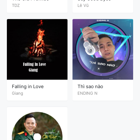
TDZ
Lê Vũ
Falling in Love
Thì sao nào
Giang
ENDING N