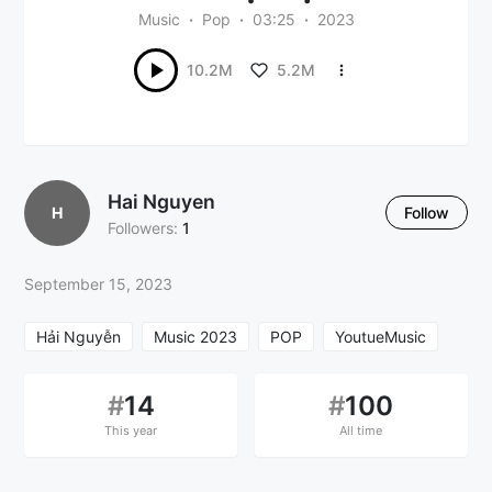
Music
Pop
03:25
2023
5.2M
10.2M
Hai Nguyen
H
Follow
Followers:
1
September 15, 2023
Hải Nguyễn
Music 2023
POP
YoutueMusic
#
14
#
100
This year
All time