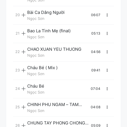
Bài Ca Dâng Người
06:07
Ngọc Sơn
Bao La Tình Mẹ (final)
05:13
Ngọc Sơn
CHAO XUAN YEU THUONG
04:56
Ngọc Sơn
Cháu Bé ( Mix )
09:41
Ngọc Sơn
Cháu Bé
07:04
Ngọc Sơn
CHINH PHU NGAM – TAM
04:08
CAM
Ngọc Sơn
CHUNG TAY PHONG CHONG
05:09