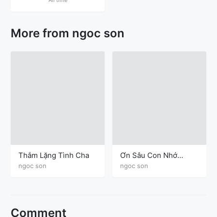
More from ngoc son
Thắm Lặng Tình Cha
Ơn Sâu Con Nhớ
(final)
ngoc son
ngoc son
Comment