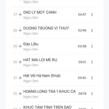
THIEN TAI
Ngọc Sơn
DAO LY MOT CANH
04:57
Ngọc Sơn
DUONG TRUONG VI THUY
02:46
Ngọc Sơn
Đào Liễu
03:38
Ngọc Sơn
HAT MAI LOI ME RU
05:21
Ngọc Sơn
Hát Với Hà Nam (final)
05:40
Ngọc Sơn
HOANG LONG TRA 1 KHUC CA
09:19
Ngọc Sơn
KHUC TAM TINH TREN DAO