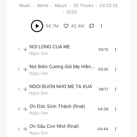
Music
World
Album
35 Tracks
03:23:32
2023
42.4M
98.7M
NOI LONG CUA ME
05:15
Ngọc Sơn
Nơi Biên Cương Gửi Mẹ Hiền
05:35
(final)
Ngọc Sơn
NGOI BUON NHO ME TA XUA
08:17
Ngọc Sơn
Ơn Đức Sinh Thành (final)
04:39
Ngọc Sơn
Ơn Sâu Con Nhớ (final)
04:44
Ngọc Sơn