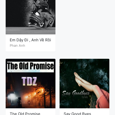
Em Dậy Đi , Anh Về Rồi
Phan Anh
The Old Promise
Say Good Byes