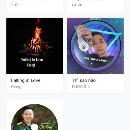
TDZ
Lê Vũ
Falling in Love
Thì sao nào
Giang
ENDING N