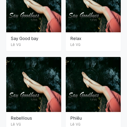
Say Good bay
Relax
Lê Vũ
Lê Vũ
Rebellious
Phiêu
Lê Vũ
Lê Vũ