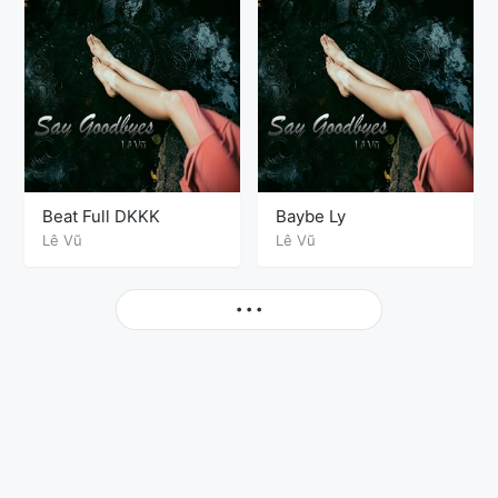
Beat Full DKKK
Baybe Ly
Lê Vũ
Lê Vũ
More
• • •