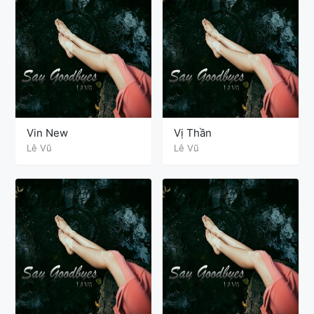
Vin New
Vị Thần
Lê Vũ
Lê Vũ