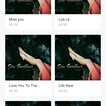
Miss you
Lựa Là
Lê Vũ
Lê Vũ
Love You To The
Life New
Moon and Back
Lê Vũ
Lê Vũ